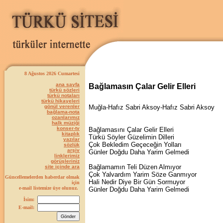
8 Ağustos 2026 Cumartesi
ana sayfa
Bağlamasın Çalar Gelir Elleri
türkü sözleri
türkü notaları
türkü hikayeleri
gönül verenler
Muğla-Hafız Sabri Aksoy-Hafız Sabri Aksoy
bağlama-nota
ozanlarımız
halk müziği
konser-tv
Bağlamasını Çalar Gelir Elleri
kitaplık
Türkü Söyler Güzelimin Dilleri
yazılar
Çok Bekledim Geçeceğin Yolları
sözlük
arşiv
Günler Doğdu Daha Yarim Gelmedi
linklerimiz
görüşleriniz
Bağlamamın Teli Düzen Almıyor
site içinde ara
Çok Yalvardım Yarim Söze Ganmıyor
Güncellemelerden haberdar olmak
Hali Nedir Diye Bir Gün Sormuyor
için
e-mail listemize üye olunuz.
Günler Doğdu Daha Yarim Gelmedi
İsim:
E-mail: