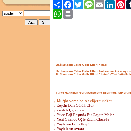
Paylaş
Facebook
Twitter
Message
Email
LinkedIn
Pint
WhatsApp
Print
→ Bağlamasın Çalar Gelir Elleri notası
→ Bağlamasın Çalar Gelir Elleri Türküsünü Arkadaşını
→ Bağlamasın Çalar Gelir Elleri Albümü (Türkünün Bul
→ Türkü Hakkında Görüş/Düzeltme Bildirmek İstiyorum
→ Muğla
yöresine ait diğer türküler
→ Zeytin Dalı Çürük Olur
→ Zerdali Çiçeklendi
→ Yüce Dağ Başında Bir Goyun Meler
→ Yeni Camide Öğle Ezanı Okundu
→ Yaylanın Gülü Hoş Olur
→ Yaylaların Ayranı