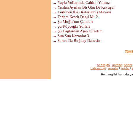
→ Yayla Yollarında Galdım Yalınız
→ Yardan Ayrılan Bir Gün De Kavuşur
→ Türkmen Kızı Katarlamış Mayayı
→ Tarlam Kesek Değil Mi-2
→ Şu Muğla'nın Çamları
→ Şu Köyceğiz Yolları
→ Şu Dağlardan Aşan Güzelim
→ Sıra Sıra Kazanlar 3
→ Sarıca Da Buğday Danesin
Tüm L
anasayfa
l
notalar
l
sözler
halk müziği
l
ozanlar
l
yazılar
l
k
Herhangi bir konuda ya