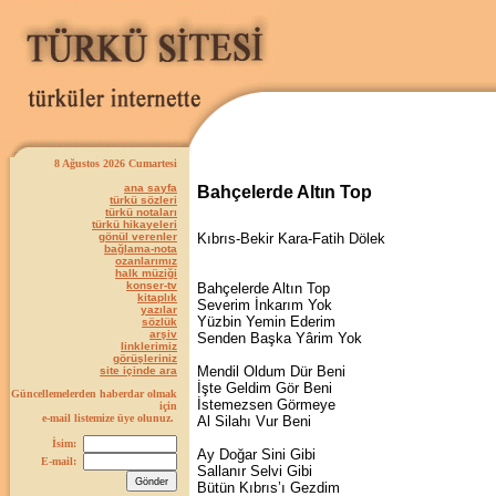
8 Ağustos 2026 Cumartesi
ana sayfa
Bahçelerde Altın Top
türkü sözleri
türkü notaları
türkü hikayeleri
gönül verenler
Kıbrıs-Bekir Kara-Fatih Dölek
bağlama-nota
ozanlarımız
halk müziği
konser-tv
Bahçelerde Altın Top
kitaplık
Severim İnkarım Yok
yazılar
Yüzbin Yemin Ederim
sözlük
arşiv
Senden Başka Yârim Yok
linklerimiz
görüşleriniz
Mendil Oldum Dür Beni
site içinde ara
İşte Geldim Gör Beni
Güncellemelerden haberdar olmak
İstemezsen Görmeye
için
e-mail listemize üye olunuz.
Al Silahı Vur Beni
İsim:
Ay Doğar Sini Gibi
E-mail:
Sallanır Selvi Gibi
Bütün Kıbrıs’ı Gezdim