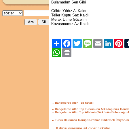
Bulamadım Sen Gibi
Gökte Yıldız Al Kaldı
Teller Koptu Saz Kaldı
Merak Etme Güzelim
Kavuşmamız Az Kaldı
Paylaş
Facebook
Twitter
Message
Email
LinkedIn
Pint
WhatsApp
Print
→ Bahçelerde Altın Top notası
→ Bahçelerde Altın Top Türküsünü Arkadaşınıza Gönde
→ Bahçelerde Altın Top Albümü (Türkünün Bulunduğu A
→ Türkü Hakkında Görüş/Düzeltme Bildirmek İstiyorum
→ Kıbrıs
yöresine ait diğer türküler