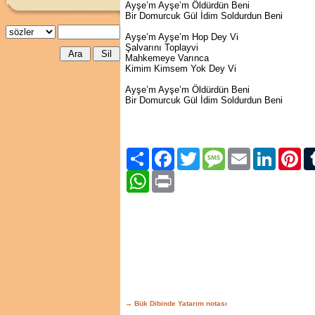
Ayşe’m Ayşe’m Öldürdün Beni
Bir Domurcuk Gül İdim Soldurdun Beni
Ayşe’m Ayşe’m Hop Dey Vi
Şalvarını Toplayvi
Mahkemeye Varınca
Kimim Kimsem Yok Dey Vi
Ayşe’m Ayşe’m Öldürdün Beni
Bir Domurcuk Gül İdim Soldurdun Beni
Paylaş
Facebook
Twitter
Message
Email
LinkedIn
Pint
WhatsApp
Print
→ Bük Dibinde Yatarım notası