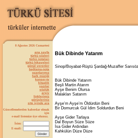
8 Ağustos 2026 Cumartesi
ana sayfa
Bük Dibinde Yatarım
türkü sözleri
türkü notaları
türkü hikayeleri
gönül verenler
Sinop/Boyabat-Rüştü Şardağ-Muzaffer Sarısö
bağlama-nota
ozanlarımız
halk müziği
konser-tv
Bük Dibinde Yatarım
kitaplık
Beşli Martin Atarım
yazılar
Ayşe Benim Olursa
sözlük
arşiv
Malakları Satarım
linklerimiz
görüşleriniz
Ayşe’m Ayşe’m Öldürdün Beni
site içinde ara
Bir Domurcuk Gül İdim Soldurdun Beni
Güncellemelerden haberdar olmak
için
e-mail listemize üye olunuz.
Ayşe Gider Tarlaya
Dal Boyun Süze Süze
İsim:
İsa Gider Ardından
E-mail:
Kahkülün Düze Düze