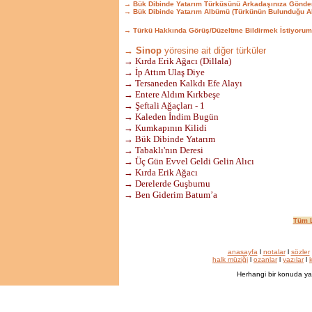
→ Bük Dibinde Yatarım Türküsünü Arkadaşınıza Gönde
→ Bük Dibinde Yatarım Albümü (Türkünün Bulunduğu A
→ Türkü Hakkında Görüş/Düzeltme Bildirmek İstiyorum
→ Sinop
yöresine ait diğer türküler
→ Kırda Erik Ağacı (Dillala)
→ İp Attım Ulaş Diye
→ Tersaneden Kalkdı Efe Alayı
→ Entere Aldım Kırkbeşe
→ Şeftali Ağaçları - 1
→ Kaleden İndim Bugün
→ Kumkapının Kilidi
→ Bük Dibinde Yatarım
→ Tabaklı'nın Deresi
→ Üç Gün Evvel Geldi Gelin Alıcı
→ Kırda Erik Ağacı
→ Derelerde Guşburnu
→ Ben Giderim Batum’a
Tüm L
anasayfa
l
notalar
l
sözler
halk müziği
l
ozanlar
l
yazılar
l
k
Herhangi bir konuda ya