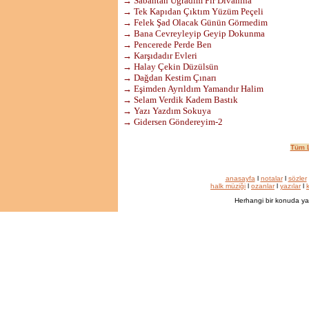
→ Sabahtan Uğradım Pir Divanına
→ Tek Kapıdan Çıktım Yüzüm Peçeli
→ Felek Şad Olacak Günün Görmedim
→ Bana Cevreyleyip Geyip Dokunma
→ Pencerede Perde Ben
→ Karşıdadır Evleri
→ Halay Çekin Düzülsün
→ Dağdan Kestim Çınarı
→ Eşimden Ayrıldım Yamandır Halim
→ Selam Verdik Kadem Bastık
→ Yazı Yazdım Sokuya
→ Gidersen Göndereyim-2
Tüm L
anasayfa
l
notalar
l
sözler
halk müziği
l
ozanlar
l
yazılar
l
k
Herhangi bir konuda ya