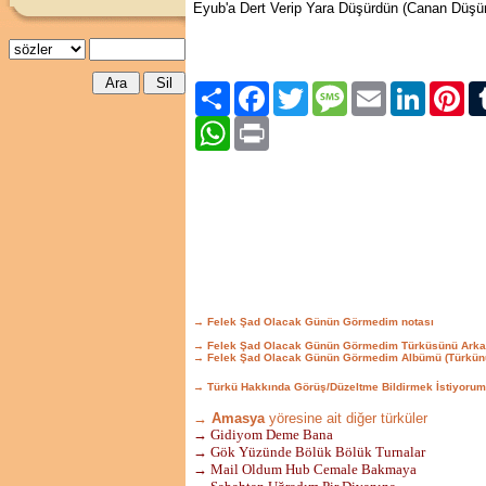
Eyub'a Dert Verip Yara Düşürdün (Canan Düşü
Paylaş
Facebook
Twitter
Message
Email
LinkedIn
Pint
WhatsApp
Print
→ Felek Şad Olacak Günün Görmedim notası
→ Felek Şad Olacak Günün Görmedim Türküsünü Arka
→ Felek Şad Olacak Günün Görmedim Albümü (Türkün
→ Türkü Hakkında Görüş/Düzeltme Bildirmek İstiyorum
→ Amasya
yöresine ait diğer türküler
→ Gidiyom Deme Bana
→ Gök Yüzünde Bölük Bölük Turnalar
→ Mail Oldum Hub Cemale Bakmaya