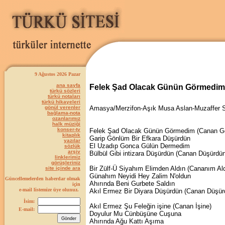
9 Ağustos 2026 Pazar
ana sayfa
Felek Şad Olacak Günün Görmedim
türkü sözleri
türkü notaları
türkü hikayeleri
gönül verenler
Amasya/Merzifon-Aşık Musa Aslan-Muzaffer 
bağlama-nota
ozanlarımız
halk müziği
konser-tv
Felek Şad Olacak Günün Görmedim (Canan G
kitaplık
Garip Gönlüm Bir Efkara Düşürdün
yazılar
El Uzadıp Gonca Gülün Dermedim
sözlük
arşiv
Bülbül Gibi intizara Düşürdün (Canan Düşürdün
linklerimiz
görüşleriniz
Bir Zülf-Ü Siyahım Elimden Aldın (Cananım Ald
site içinde ara
Günahım Neyidi Hey Zalim N'oldun
Güncellemelerden haberdar olmak
Ahırında Beni Gurbete Saldın
için
e-mail listemize üye olunuz.
Akıl Ermez Bir Diyara Düşürdün (Canan Düşür
İsim:
Akıl Ermez Şu Feleğin işine (Canan İşine)
E-mail:
Doyulur Mu Cünbüşüne Cuşuna
Ahırında Ağu Kattı Aşıma