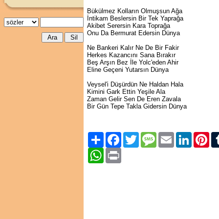
Bükülmez Kolların Olmuşsun Ağa
İntikam Beslersin Bir Tek Yaprağa
Akibet Serersin Kara Toprağa
Onu Da Bermurat Edersin Dünya
Ne Bankeri Kalır Ne De Bir Fakir
Herkes Kazancını Sana Bırakır
Beş Arşın Bez İle Yolc'eden Ahir
Eline Geçeni Yutarsın Dünya
Veysel'i Düşürdün Ne Haldan Hala
Kimini Gark Ettin Yeşile Ala
Zaman Gelir Sen De Eren Zavala
Bir Gün Tepe Takla Gidersin Dünya
Paylaş
Facebook
Twitter
Message
Email
LinkedIn
Pint
WhatsApp
Print