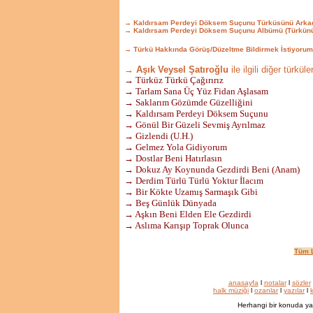
→ Kaldırsam Perdeyi Döksem Suçunu Türküsünü Arkad
→ Kaldırsam Perdeyi Döksem Suçunu Albümü (Türkünü
→ Türkü Hakkında Görüş/Düzeltme Bildirmek İstiyorum
→ Aşık Veysel Şatıroğlu
ile ilgili diğer türküle
→ Türküz Türkü Çağırırız
→ Tarlam Sana Üç Yüz Fidan Aşlasam
→ Saklarım Gözümde Güzelliğini
→ Kaldırsam Perdeyi Döksem Suçunu
→ Gönül Bir Güzeli Sevmiş Ayrılmaz
→ Gizlendi (U.H.)
→ Gelmez Yola Gidiyorum
→ Dostlar Beni Hatırlasın
→ Dokuz Ay Koynunda Gezdirdi Beni (Anam)
→ Derdim Türlü Türlü Yoktur İlacım
→ Bir Kökte Uzamış Sarmaşık Gibi
→ Beş Günlük Dünyada
→ Aşkın Beni Elden Ele Gezdirdi
→ Aslıma Karışıp Toprak Olunca
Tüm L
anasayfa
l
notalar
l
sözler
halk müziği
l
ozanlar
l
yazılar
l
k
Herhangi bir konuda ya