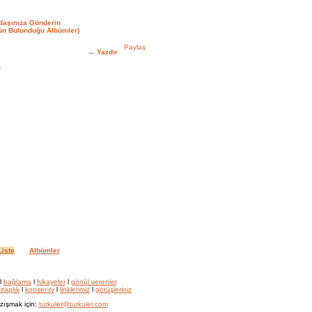
aşınıza Gönderin
n Bulunduğu Albümler)
→
Yazdır
r
iste
Albümler
l
bağlama
l
hikayeler
l
gönül verenler
itaplık
l
konser-tv
l
linklerimiz
l
görüşleriniz
zışmak için:
turkuler@turkuler.com