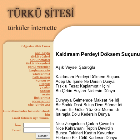
7 Ağustos 2026 Cuma
ana sayfa
Kaldırsam Perdeyi Döksem Suçunu
türkü sözleri
türkü notaları
türkü hikayeleri
gönül verenler
Aşık Veysel Şatıroğlu
bağlama-nota
ozanlarımız
Kaldırsam Perdeyi Döksem Suçunu
halk müziği
konser-tv
Acep Bu İşime Ne Dersin Dünya
kitaplık
Fısk u Fesat Kaplamıştır İçini
yazılar
Bu Çirkin Huyları Nidersin Dünya
sözlük
arşiv
linklerimiz
Dünyaya Gelmemde Maksat Ne İdi
görüşleriniz
Bir Sadık Dost Bulup Dem Sürme İdi
site içinde ara
Arzum Bir Güler Yüz Gül Meme İdi
Güncellemelerden haberdar olmak
Istırapla Dolu Kedersin Dünya
için
e-mail listemize üye olunuz.
Nice Zenginlerin Çarkın Çevirdin
İsim:
Nice Kahramanı Teptin Devirdin
E-mail:
Bunca Fakirleri Kastın Kavurdun
Herkese Bir Türlü Kadersin Dünya