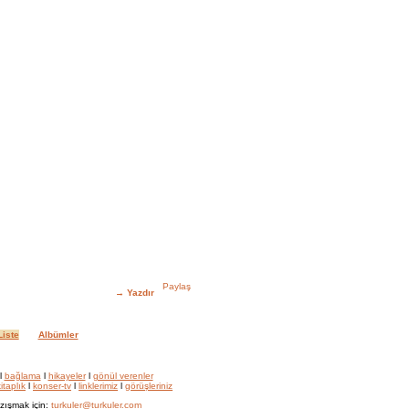
→
Yazdır
iste
Albümler
l
bağlama
l
hikayeler
l
gönül verenler
itaplık
l
konser-tv
l
linklerimiz
l
görüşleriniz
zışmak için:
turkuler@turkuler.com