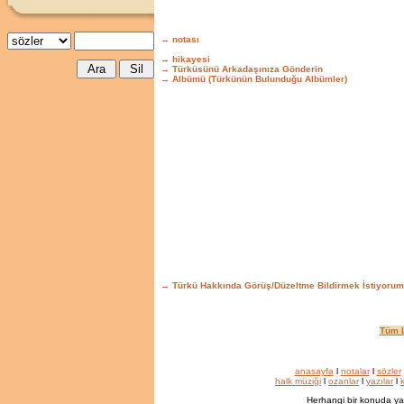
→ notası
→ hikayesi
→ Türküsünü Arkadaşınıza Gönderin
→ Albümü (Türkünün Bulunduğu Albümler)
→ Türkü Hakkında Görüş/Düzeltme Bildirmek İstiyorum
Tüm L
anasayfa
l
notalar
l
sözler
halk müziği
l
ozanlar
l
yazılar
l
k
Herhangi bir konuda ya