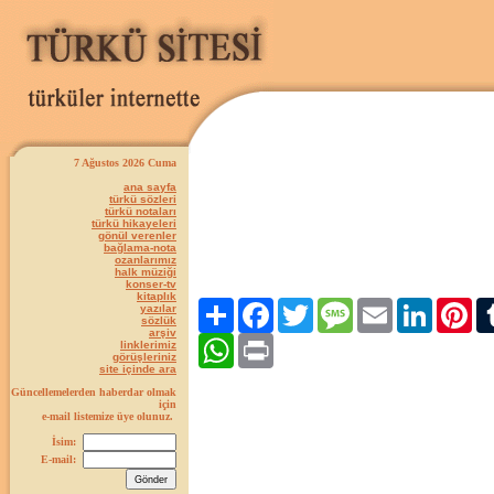
7 Ağustos 2026 Cuma
ana sayfa
türkü sözleri
türkü notaları
türkü hikayeleri
gönül verenler
bağlama-nota
ozanlarımız
halk müziği
konser-tv
kitaplık
Paylaş
Facebook
Twitter
Message
Email
LinkedIn
Pint
yazılar
sözlük
arşiv
WhatsApp
Print
linklerimiz
görüşleriniz
site içinde ara
Güncellemelerden haberdar olmak
için
e-mail listemize üye olunuz.
İsim:
E-mail: